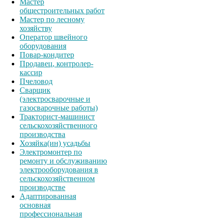
Мастер
общестроительных работ
Мастер по лесному
хозяйству
Оператор швейного
оборудования
Повар-кондитер
Продавец, контролер-
кассир
Пчеловод
Сварщик
(электросварочные и
газосварочные работы)
Тракторист-машинист
сельскохозяйственного
производства
Хозяйка(ин) усадьбы
Электромонтер по
ремонту и обслуживанию
электрооборудования в
сельскохозяйственном
производстве
Адаптированная
основная
профессиональная