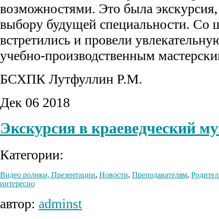
возможностями. Это была экскурсия
выбору будущей специальности. Со
встретились и провели увлекательну
учебно-производственным мастерски
БСХПК Лутфуллин Р.М.
Дек
06
2018
Экскурсия в краеведческий му
Категории:
Видео ролики, Презентации
,
Новости
,
Преподавателям
,
Родител
интересно
автор:
adminst