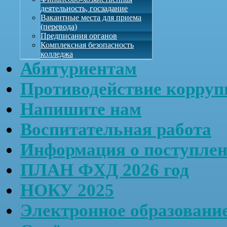
деятельность, госзадание
Вакантные места для приема
(перевода)
Предписания органов
Комплексная безопасность
колледжа
Абитуриентам
Противодействие корруп
Напишите нам
Воспитательная работа
Информация о поступле
ПЛАН ФХД 2026 год
НОКУ 2025
Электронное образовани