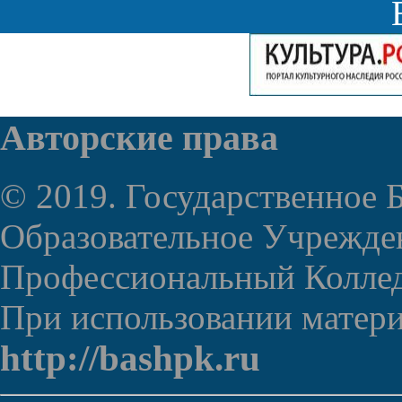
Авторские права
© 2019. Государственное
Образовательное Учрежде
Профессиональный Колле
При использовании материа
http://bashpk.ru