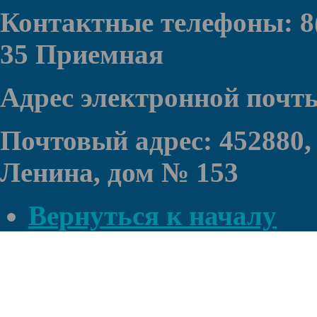
Контактные телефоны: 8(
35 Приемная
Адрес электронной почт
Почтовый адрес: 452880,
Ленина, дом № 153
Вернуться к началу