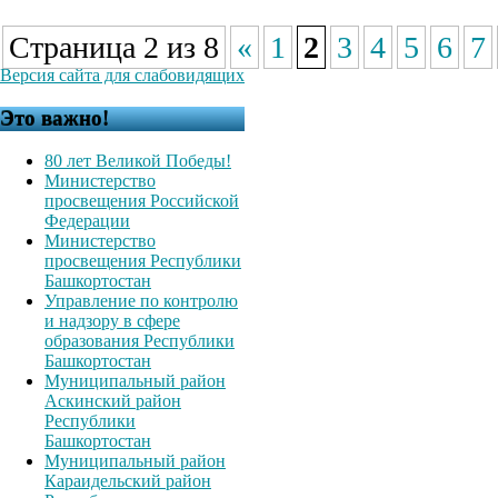
Страница 2 из 8
«
1
2
3
4
5
6
7
Версия сайта для слабовидящих
Это важно!
80 лет Великой Победы!
Министерство
просвещения Российской
Федерации
Министерство
просвещения Республики
Башкортостан
Управление по контролю
и надзору в сфере
образования Республики
Башкортостан
Муниципальный район
Аскинский район
Республики
Башкортостан
Муниципальный район
Караидельский район