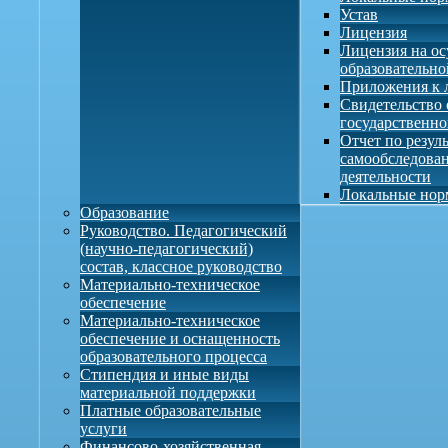
Устав
Лицензия
Лицензия на о
образовательно
Приложения к 
Свидетельство 
государственно
Отчет по резул
самообследова
деятельности
Локальные нор
Образование
Руководство. Педагогический
(научно-педагогический)
состав, классное руководство
Материально-техническое
обеспечение
Материально-техническое
обеспечение и оснащенность
образовательного процесса
Стипендия и иные виды
материальной поддержки
Платные образовательные
услуги
Финансово-хозяйственная