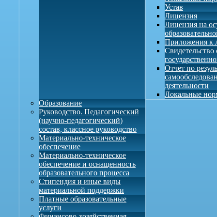
Устав
Лицензия
Лицензия на о
образовательно
Приложения к 
Свидетельство 
государственно
Отчет по резул
самообследова
деятельности
Локальные нор
Образование
Руководство. Педагогический
(научно-педагогический)
состав, классное руководство
Материально-техническое
обеспечение
Материально-техническое
обеспечение и оснащенность
образовательного процесса
Стипендия и иные виды
материальной поддержки
Платные образовательные
услуги
Финансово-хозяйственная