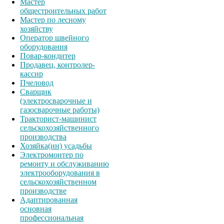
Мастер
общестроительных работ
Мастер по лесному
хозяйству
Оператор швейного
оборудования
Повар-кондитер
Продавец, контролер-
кассир
Пчеловод
Сварщик
(электросварочные и
газосварочные работы)
Тракторист-машинист
сельскохозяйственного
производства
Хозяйка(ин) усадьбы
Электромонтер по
ремонту и обслуживанию
электрооборудования в
сельскохозяйственном
производстве
Адаптированная
основная
профессиональная