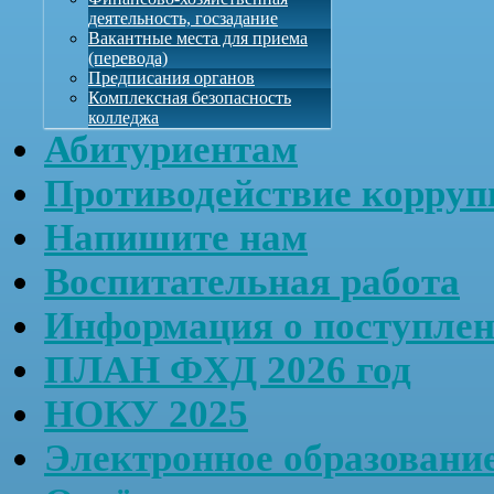
деятельность, госзадание
Вакантные места для приема
(перевода)
Предписания органов
Комплексная безопасность
колледжа
Абитуриентам
Противодействие корруп
Напишите нам
Воспитательная работа
Информация о поступле
ПЛАН ФХД 2026 год
НОКУ 2025
Электронное образовани