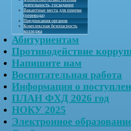
деятельность, госзадание
Вакантные места для приема
(перевода)
Предписания органов
Комплексная безопасность
колледжа
Абитуриентам
Противодействие корруп
Напишите нам
Воспитательная работа
Информация о поступле
ПЛАН ФХД 2026 год
НОКУ 2025
Электронное образовани