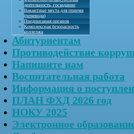
деятельность, госзадание
Вакантные места для приема
(перевода)
Предписания органов
Комплексная безопасность
колледжа
Абитуриентам
Противодействие корруп
Напишите нам
Воспитательная работа
Информация о поступле
ПЛАН ФХД 2026 год
НОКУ 2025
Электронное образовани