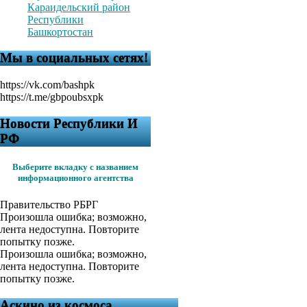
Караидельский район
Республики
Башкортостан
Мы в социальных сетях!
https://vk.com/bashpk
https://t.me/gbpoubsxpk
Новости Республики И
РФ
Выберите вкладку с названием
информационного агентства
Правительство РБ
РГ
Произошла ошибка; возможно,
лента недоступна. Повторите
попытку позже.
Произошла ошибка; возможно,
лента недоступна. Повторите
попытку позже.
Аскино из космоса