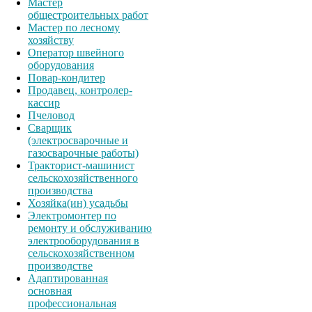
Мастер
общестроительных работ
Мастер по лесному
хозяйству
Оператор швейного
оборудования
Повар-кондитер
Продавец, контролер-
кассир
Пчеловод
Сварщик
(электросварочные и
газосварочные работы)
Тракторист-машинист
сельскохозяйственного
производства
Хозяйка(ин) усадьбы
Электромонтер по
ремонту и обслуживанию
электрооборудования в
сельскохозяйственном
производстве
Адаптированная
основная
профессиональная