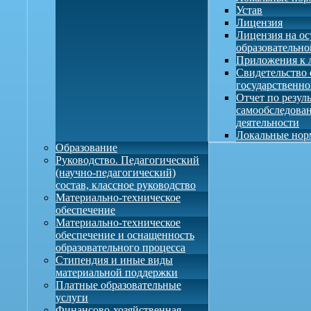
Устав
Лицензия
Лицензия на о
образовательно
Приложения к 
Свидетельство 
государственно
Отчет по резул
самообследова
деятельности
Локальные нор
Образование
Руководство. Педагогический
(научно-педагогический)
состав, классное руководство
Материально-техническое
обеспечение
Материально-техническое
обеспечение и оснащенность
образовательного процесса
Стипендия и иные виды
материальной поддержки
Платные образовательные
услуги
Финансово-хозяйственная