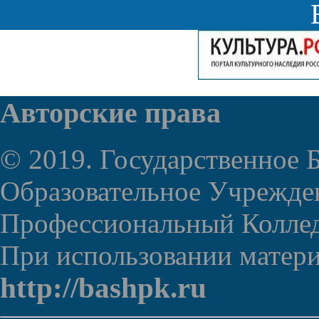
Авторские права
© 2019. Государственное
Образовательное Учрежде
Профессиональный Колле
При использовании материа
http://bashpk.ru