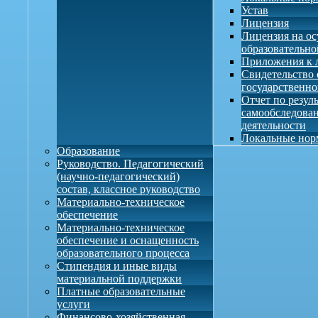
Устав
Лицензия
Лицензия на о
образовательно
Приложения к 
Свидетельство 
государственно
Отчет по резул
самообследова
деятельности
Локальные нор
Образование
Руководство. Педагогический
(научно-педагогический)
состав, классное руководство
Материально-техническое
обеспечение
Материально-техническое
обеспечение и оснащенность
образовательного процесса
Стипендия и иные виды
материальной поддержки
Платные образовательные
услуги
Финансово-хозяйственная