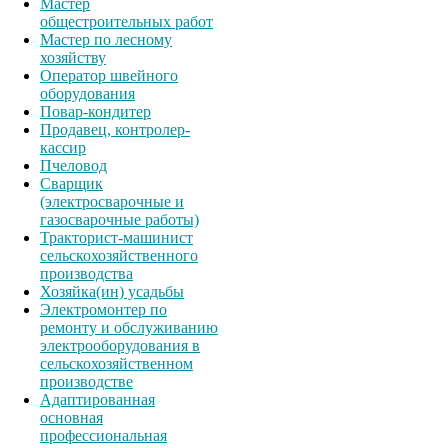
Мастер
общестроительных работ
Мастер по лесному
хозяйству
Оператор швейного
оборудования
Повар-кондитер
Продавец, контролер-
кассир
Пчеловод
Сварщик
(электросварочные и
газосварочные работы)
Тракторист-машинист
сельскохозяйственного
производства
Хозяйка(ин) усадьбы
Электромонтер по
ремонту и обслуживанию
электрооборудования в
сельскохозяйственном
производстве
Адаптированная
основная
профессиональная