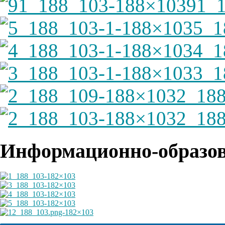
91_
5_1
4_1
3_1
2_18
2_18
Информационно-образов