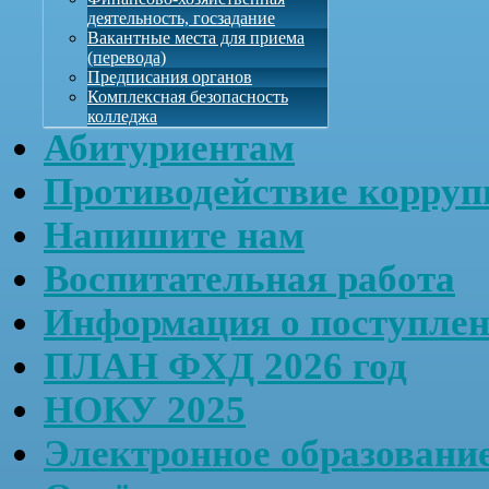
деятельность, госзадание
Вакантные места для приема
(перевода)
Предписания органов
Комплексная безопасность
колледжа
Абитуриентам
Противодействие корруп
Напишите нам
Воспитательная работа
Информация о поступле
ПЛАН ФХД 2026 год
НОКУ 2025
Электронное образовани