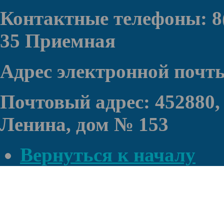
Контактные телефоны: 8(
35 Приемная
Адрес электронной почт
Почтовый адрес: 452880,
Ленина, дом № 153
Вернуться к началу